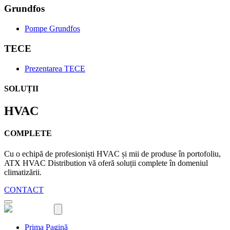
Grundfos
Pompe Grundfos
TECE
Prezentarea TECE
SOLUȚII
HVAC
COMPLETE
Cu o echipă de profesioniști HVAC și mii de produse în portofoliu,
ATX HVAC Distribution vă oferă soluții complete în domeniul
climatizării.
CONTACT
Prima Pagină