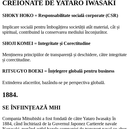
CREIONATE DE YATARO IWASAKI
SHOKY HOKO
= Responsabilitate socială corporate (CSR)
Implicare socială pentru îmbogățirea societății atât material, cât și
spiritual, contribuind la conservarea mediului înconjurător.
SHOJI KOMEI
= Integritate și Corectitudine
Menținerea principiilor de transparență și deschidere, către integritate
și corectitudine.
RITSUGYO BOEKI
= Înțelegere globală pentru business
Extinderea afacerilor, bazându-se pe perspectiva globală.
1884.
SE ÎNFIINȚEAZĂ MHI
Compania Mitsubishi a fost fondată de către Yataro Iwasaky în
1884, când închiriază de la Guvernul Japonez Cartierele navale
Nagasaki, punând astfel bazele companiei de transport naval cu abur