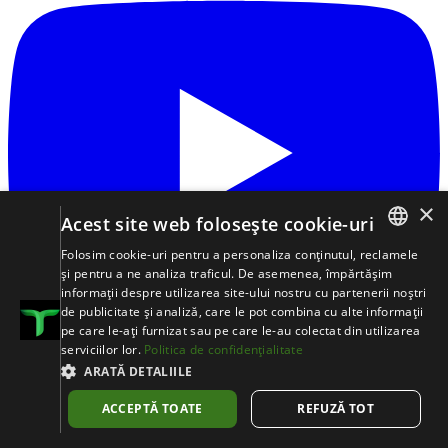
×
Acest site web folosește cookie-uri
Folosim cookie-uri pentru a personaliza conținutul, reclamele
ROMANIAN
și pentru a ne analiza traficul. De asemenea, împărtășim
informații despre utilizarea site-ului nostru cu partenerii noștri
日本語
de publicitate și analiză, care le pot combina cu alte informații
pe care le-ați furnizat sau pe care le-au colectat din utilizarea
ENGLISH
serviciilor lor.
Politica de confidențialitate
DEUTSCH
ARATĂ DETALIILE
POLSZCZYZNA
ACCEPTĂ TOATE
REFUZĂ TOT