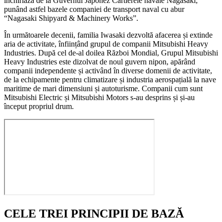
închiriază de la Guvernul Japonez Cartierele navale Nagasaki,
punând astfel bazele companiei de transport naval cu abur
“Nagasaki Shipyard & Machinery Works”
.
În următoarele decenii, familia Iwasaki dezvoltă afacerea și extinde
aria de activitate, înființând grupul de companii
Mitsubishi Heavy
Industries
. După cel de-al doilea Război Mondial,
Grupul Mitsubishi
Heavy Industries
este dizolvat de noul guvern nipon, apărând
companii independente și activând în diverse domenii de activitate,
de la echipamente pentru climatizare și industria aerospațială la nave
maritime de mari dimensiuni și autoturisme.
Companii cum sunt
Mitsubishi Electric și Mitsubishi Motors s-au desprins și și-au
început propriul drum
.
CELE TREI PRINCIPII DE BAZĂ