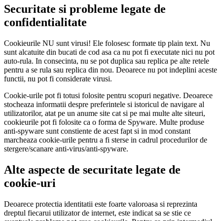
Securitate si probleme legate de
confidentialitate
Cookieurile NU sunt virusi! Ele folosesc formate tip plain text. Nu
sunt alcatuite din bucati de cod asa ca nu pot fi executate nici nu pot
auto-rula. In consecinta, nu se pot duplica sau replica pe alte retele
pentru a se rula sau replica din nou. Deoarece nu pot indeplini aceste
functii, nu pot fi considerate virusi.
Cookie-urile pot fi totusi folosite pentru scopuri negative. Deoarece
stocheaza informatii despre preferintele si istoricul de navigare al
utilizatorilor, atat pe un anume site cat si pe mai multe alte siteuri,
cookieurile pot fi folosite ca o forma de Spyware. Multe produse
anti-spyware sunt constiente de acest fapt si in mod constant
marcheaza cookie-urile pentru a fi sterse in cadrul procedurilor de
stergere/scanare anti-virus/anti-spyware.
Alte aspecte de securitate legate de
cookie-uri
Deoarece protectia identitatii este foarte valoroasa si reprezinta
dreptul fiecarui utilizator de internet, este indicat sa se stie ce