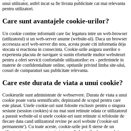
unui utilizator, astfel incat sa fie livrata publicitate cat mai relevanta
pentru utilizatori.
Care sunt avantajele cookie-urilor?
Un cookie contine informatii care fac legatura intre un web-browser
(utilizatorul) si un web-server anume (website-ul). Daca un browser
acceseaza acel web-server din nou, acesta poate citi informatia deja
stocata si reactiona in consecinta. Cookie-urile asigura userilor o
experienta placuta de navigare si sustin eforturile multor websiteuri
pentru a oferi servicii confortabile utilizatorilor: ex - preferintele in
materie de confidentialitate online, optiunile privind limba site-ului,
cosuri de cumparaturi sau publicitate relevanta.
Care este durata de viata a unui cookie?
Cookieurile sunt administrate de webservere. Durata de viata a unui
cookie poate varia semnificativ, depinzand de scopul pentru care
este plasat. Unele cookie-uri sunt folosite exclusiv pentru o singura
sesiune (session cookies) si nu mai sunt retinute odata ce utilizatorul
a parasit website-ul si unele cookie-uri sunt retinute si refolosite de
fiecare data cand utilizatorul revine pe acel website ('cookie-uri
permanente'). Cu toate aceste, cookie-urile pot fi sterse de un