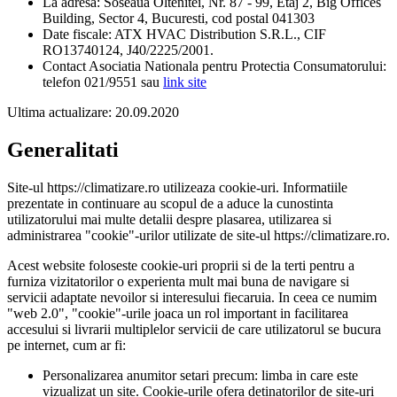
La adresa: Soseaua Oltenitei, Nr. 87 - 99, Etaj 2, Big Offices
Building, Sector 4, Bucuresti, cod postal 041303
Date fiscale:
ATX HVAC Distribution S.R.L.
, CIF
RO13740124, J40/2225/2001.
Contact Asociatia Nationala pentru Protectia Consumatorului:
telefon 021/9551 sau
link site
Ultima actualizare: 20.09.2020
Generalitati
Site-ul https://climatizare.ro utilizeaza cookie-uri. Informatiile
prezentate in continuare au scopul de a aduce la cunostinta
utilizatorului mai multe detalii despre plasarea, utilizarea si
administrarea "cookie"-urilor utilizate de site-ul https://climatizare.ro.
Acest website foloseste cookie-uri proprii si de la terti pentru a
furniza vizitatorilor o experienta mult mai buna de navigare si
servicii adaptate nevoilor si interesului fiecaruia. In ceea ce numim
"web 2.0", "cookie"-urile joaca un rol important in facilitarea
accesului si livrarii multiplelor servicii de care utilizatorul se bucura
pe internet, cum ar fi:
Personalizarea anumitor setari precum: limba in care este
vizualizat un site. Cookie-urile ofera detinatorilor de site-uri