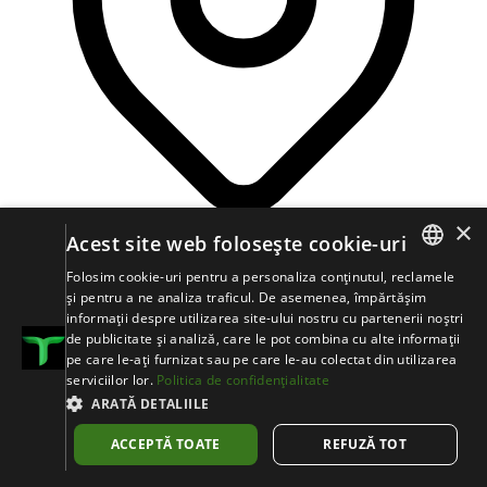
×
Acest site web folosește cookie-uri
Folosim cookie-uri pentru a personaliza conținutul, reclamele
Șoseaua Olteniței, Nr. 87–99
ROMANIAN
și pentru a ne analiza traficul. De asemenea, împărtășim
Big Offices Building, Etaj 2
informații despre utilizarea site-ului nostru cu partenerii noștri
日本語
de publicitate și analiză, care le pot combina cu alte informații
București, 041303
,
România
pe care le-ați furnizat sau pe care le-au colectat din utilizarea
ENGLISH
serviciilor lor.
Politica de confidențialitate
DEUTSCH
ARATĂ DETALIILE
POLSZCZYZNA
ACCEPTĂ TOATE
REFUZĂ TOT