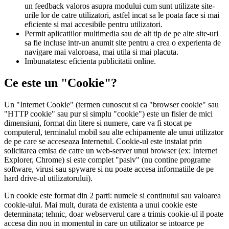
un feedback valoros asupra modului cum sunt utilizate site-
urile lor de catre utilizatori, astfel incat sa le poata face si mai
eficiente si mai accesibile pentru utilizatori.
Permit aplicatiilor multimedia sau de alt tip de pe alte site-uri
sa fie incluse intr-un anumit site pentru a crea o experienta de
navigare mai valoroasa, mai utila si mai placuta.
Imbunatatesc eficienta publicitatii online.
Ce este un "Cookie"?
Un "Internet Cookie" (termen cunoscut si ca "browser cookie" sau
"HTTP cookie" sau pur si simplu "cookie") este un fisier de mici
dimensiuni, format din litere si numere, care va fi stocat pe
computerul, terminalul mobil sau alte echipamente ale unui utilizator
de pe care se acceseaza Internetul. Cookie-ul este instalat prin
solicitarea emisa de catre un web-server unui browser (ex: Internet
Explorer, Chrome) si este complet "pasiv" (nu contine programe
software, virusi sau spyware si nu poate accesa informatiile de pe
hard drive-ul utilizatorului).
Un cookie este format din 2 parti: numele si continutul sau valoarea
cookie-ului. Mai mult, durata de existenta a unui cookie este
determinata; tehnic, doar webserverul care a trimis cookie-ul il poate
accesa din nou in momentul in care un utilizator se intoarce pe