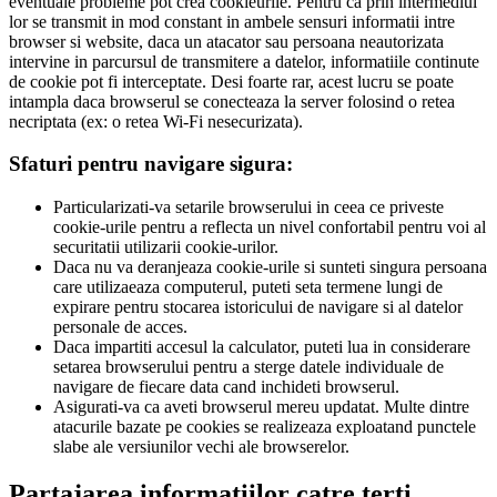
eventuale probleme pot crea cookieurile. Pentru ca prin intermediul
lor se transmit in mod constant in ambele sensuri informatii intre
browser si website, daca un atacator sau persoana neautorizata
intervine in parcursul de transmitere a datelor, informatiile continute
de cookie pot fi interceptate. Desi foarte rar, acest lucru se poate
intampla daca browserul se conecteaza la server folosind o retea
necriptata (ex: o retea Wi-Fi nesecurizata).
Sfaturi pentru navigare sigura:
Particularizati-va setarile browserului in ceea ce priveste
cookie-urile pentru a reflecta un nivel confortabil pentru voi al
securitatii utilizarii cookie-urilor.
Daca nu va deranjeaza cookie-urile si sunteti singura persoana
care utilizaeaza computerul, puteti seta termene lungi de
expirare pentru stocarea istoricului de navigare si al datelor
personale de acces.
Daca impartiti accesul la calculator, puteti lua in considerare
setarea browserului pentru a sterge datele individuale de
navigare de fiecare data cand inchideti browserul.
Asigurati-va ca aveti browserul mereu updatat. Multe dintre
atacurile bazate pe cookies se realizeaza exploatand punctele
slabe ale versiunilor vechi ale browserelor.
Partajarea informatiilor catre terti