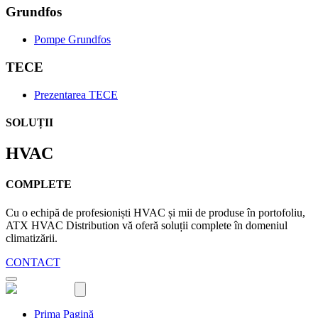
Grundfos
Pompe Grundfos
TECE
Prezentarea TECE
SOLUȚII
HVAC
COMPLETE
Cu o echipă de profesioniști HVAC și mii de produse în portofoliu,
ATX HVAC Distribution vă oferă soluții complete în domeniul
climatizării.
CONTACT
Prima Pagină