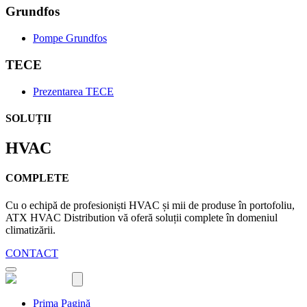
Grundfos
Pompe Grundfos
TECE
Prezentarea TECE
SOLUȚII
HVAC
COMPLETE
Cu o echipă de profesioniști HVAC și mii de produse în portofoliu,
ATX HVAC Distribution vă oferă soluții complete în domeniul
climatizării.
CONTACT
Prima Pagină