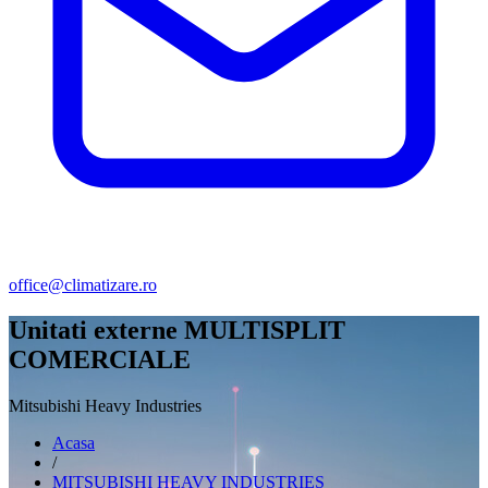
office@climatizare.ro
Unitati externe MULTISPLIT
COMERCIALE
Mitsubishi Heavy Industries
Acasa
/
MITSUBISHI HEAVY INDUSTRIES