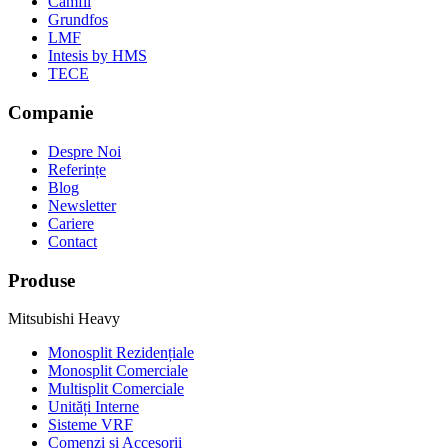
Camfil
Grundfos
LMF
Intesis by HMS
TECE
Companie
Despre Noi
Referințe
Blog
Newsletter
Cariere
Contact
Produse
Mitsubishi Heavy
Monosplit Rezidențiale
Monosplit Comerciale
Multisplit Comerciale
Unități Interne
Sisteme VRF
Comenzi și Accesorii