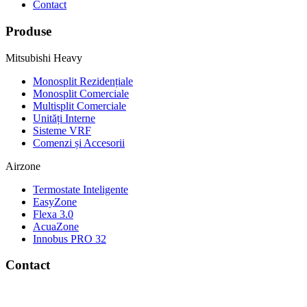
Contact
Produse
Mitsubishi Heavy
Monosplit Rezidențiale
Monosplit Comerciale
Multisplit Comerciale
Unități Interne
Sisteme VRF
Comenzi și Accesorii
Airzone
Termostate Inteligente
EasyZone
Flexa 3.0
AcuaZone
Innobus PRO 32
Contact