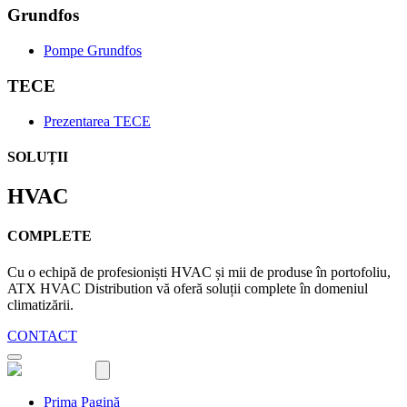
Grundfos
Pompe Grundfos
TECE
Prezentarea TECE
SOLUȚII
HVAC
COMPLETE
Cu o echipă de profesioniști HVAC și mii de produse în portofoliu,
ATX HVAC Distribution vă oferă soluții complete în domeniul
climatizării.
CONTACT
Prima Pagină