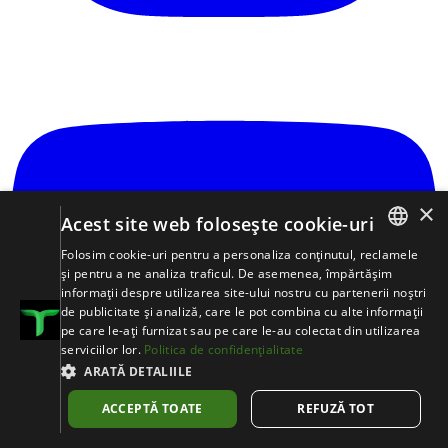
×
Acest site web folosește cookie-uri
Folosim cookie-uri pentru a personaliza conținutul, reclamele
ROMANIAN
și pentru a ne analiza traficul. De asemenea, împărtășim
informații despre utilizarea site-ului nostru cu partenerii noștri
日本語
de publicitate și analiză, care le pot combina cu alte informații
pe care le-ați furnizat sau pe care le-au colectat din utilizarea
ENGLISH
serviciilor lor.
Politica de confidențialitate
DEUTSCH
ARATĂ DETALIILE
POLSZCZYZNA
ACCEPTĂ TOATE
REFUZĂ TOT