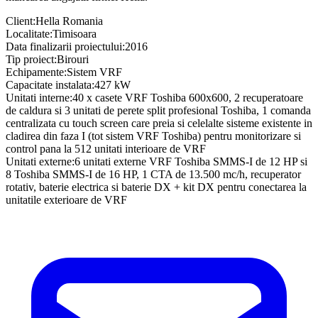
Client
:
Hella Romania
Localitate
:
Timisoara
Data finalizarii proiectului
:
2016
Tip proiect
:
Birouri
Echipamente
:
Sistem VRF
Capacitate instalata
:
427 kW
Unitati interne
:
40 x casete VRF Toshiba 600x600, 2 recuperatoare
de caldura si 3 unitati de perete split profesional Toshiba, 1 comanda
centralizata cu touch screen care preia si celelalte sisteme existente in
cladirea din faza I (tot sistem VRF Toshiba) pentru monitorizare si
control pana la 512 unitati interioare de VRF
Unitati externe
:
6 unitati externe VRF Toshiba SMMS-I de 12 HP si
8 Toshiba SMMS-I de 16 HP, 1 CTA de 13.500 mc/h, recuperator
rotativ, baterie electrica si baterie DX + kit DX pentru conectarea la
unitatile exterioare de VRF