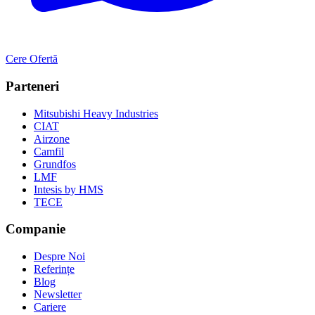
Cere Ofertă
Parteneri
Mitsubishi Heavy Industries
CIAT
Airzone
Camfil
Grundfos
LMF
Intesis by HMS
TECE
Companie
Despre Noi
Referințe
Blog
Newsletter
Cariere