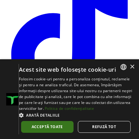
×
Acest site web folosește cookie-uri
Folosim cookie-uri pentru a personaliza conținutul, reclamele
ROMANIAN
și pentru a ne analiza traficul. De asemenea, împărtășim
informații despre utilizarea site-ului nostru cu partenerii noștri
日本語
de publicitate și analiză, care le pot combina cu alte informații
Nota de informare
→
Politica de Cookie-uri
→
Termeni și
pe care le-ați furnizat sau pe care le-au colectat din utilizarea
ENGLISH
Condiții
→
ANPC
→
SOL
serviciilor lor.
Politica de confidențialitate
DEUTSCH
ARATĂ DETALIILE
©
2001
–
2026
ATX HVAC Distribution S.R.L.
. Toate drepturile
rezervate.
POLSZCZYZNA
ACCEPTĂ TOATE
REFUZĂ TOT
Creat de Netwiz Web Solutions