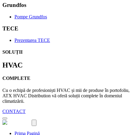
Grundfos
Pompe Grundfos
TECE
Prezentarea TECE
SOLUȚII
HVAC
COMPLETE
Cu o echipă de profesioniști HVAC și mii de produse în portofoliu,
ATX HVAC Distribution vă oferă soluții complete în domeniul
climatizării.
CONTACT
Prima Pagină