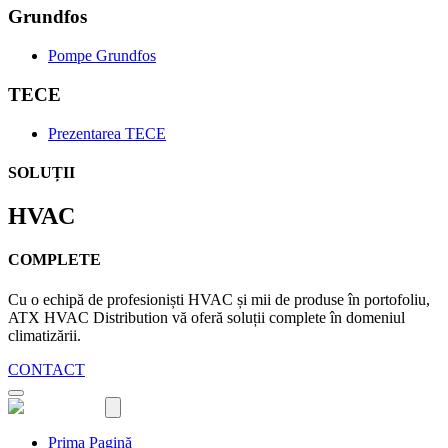
Grundfos
Pompe Grundfos
TECE
Prezentarea TECE
SOLUȚII
HVAC
COMPLETE
Cu o echipă de profesioniști HVAC și mii de produse în portofoliu,
ATX HVAC Distribution vă oferă soluții complete în domeniul
climatizării.
CONTACT
Prima Pagină