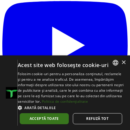
×
Acest site web folosește cookie-uri
Folosim cookie-uri pentru a personaliza conținutul, reclamele
ROMANIAN
și pentru a ne analiza traficul. De asemenea, împărtășim
informații despre utilizarea site-ului nostru cu partenerii noștri
日本語
de publicitate și analiză, care le pot combina cu alte informații
pe care le-ați furnizat sau pe care le-au colectat din utilizarea
ENGLISH
serviciilor lor.
Politica de confidențialitate
DEUTSCH
ARATĂ DETALIILE
POLSZCZYZNA
ACCEPTĂ TOATE
REFUZĂ TOT